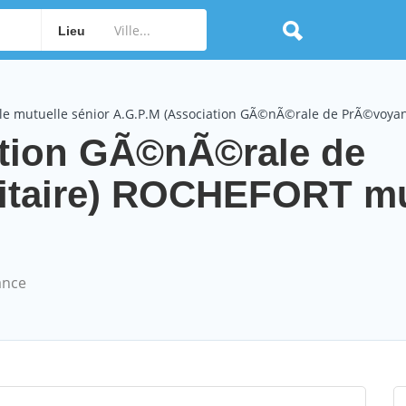
Lieu
le mutuelle sénior A.G.P.M (Association GÃ©nÃ©rale de PrÃ©voyanc
ation GÃ©nÃ©rale de
itaire) ROCHEFORT mu
ance