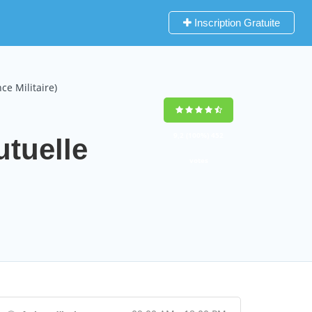
Inscription Gratuite
e Militaire)
9,2
(100%)
452
tuelle
votes