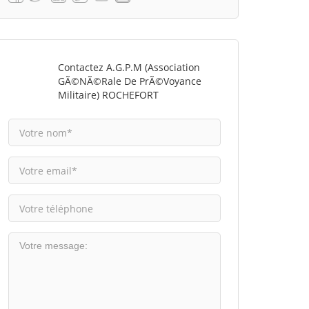
Contactez A.G.P.M (Association
GÃ©nÃ©rale De PrÃ©voyance
Militaire) ROCHEFORT