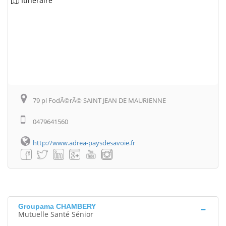
Itinéraire
79 pl FodÃ©rÃ© SAINT JEAN DE MAURIENNE
0479641560
http://www.adrea-paysdesavoie.fr
Groupama CHAMBERY
Mutuelle Santé Sénior