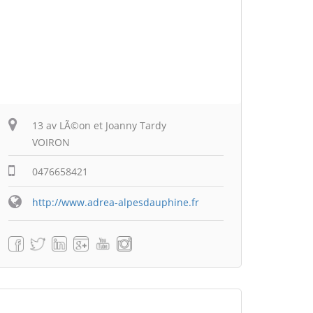
13 av LÃ©on et Joanny Tardy
VOIRON
0476658421
http://www.adrea-alpesdauphine.fr