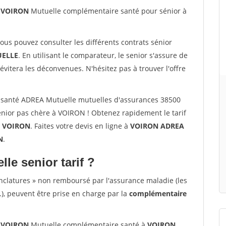
0 VOIRON
Mutuelle complémentaire santé pour sénior à
vous pouvez consulter les différents contrats sénior
ELLE
. En utilisant le comparateur, le senior s'assure de
évitera les déconvenues. N'hésitez pas à trouver l'offre
 santé ADREA Mutuelle mutuelles d'assurances 38500
nior pas chère à VOIRON ! Obtenez rapidement le tarif
à
VOIRON
. Faites votre devis en ligne à
VOIRON ADREA
N
.
lle senior tarif ?
nclatures » non remboursé par l'assurance maladie (les
.), peuvent être prise en charge par la
complémentaire
0 VOIRON
Mutuelle complémentaire santé à
VOIRON