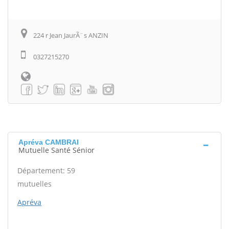
224 r Jean JaurÃ¨s ANZIN
0327215270
Apréva CAMBRAI
Mutuelle Santé Sénior
Département: 59
mutuelles
Apréva