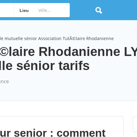
Lieu
le mutuelle sénior Association TutÃ©laire Rhodanienne
Ã©laire Rhodanienne 
e sénior tarifs
ance
our senior : comment