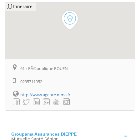
Itinéraire
61 r RÃ©publique ROUEN
0235711952
http://www.agence.mma.fr
Groupama Assurances DIEPPE
Mutuelle Santé Sénior