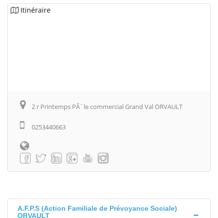
Itinéraire
2 r Printemps PÃ´le commercial Grand Val ORVAULT
0253440663
A.F.P.S (Action Familiale de Prévoyance Sociale)
ORVAULT