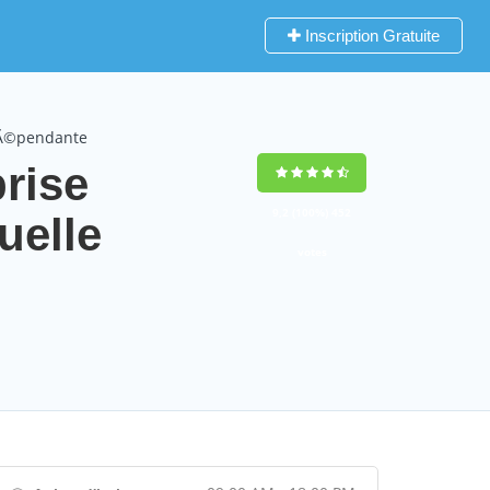
Inscription Gratuite
ndÃ©pendante
rise
9,2
(100%)
452
elle
votes