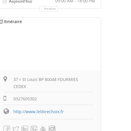
09:00 AM - 18:00 PM
Aujourd'hui
Horaires
Itinéraire
37 r St Louis BP 80048 FOURMIES
CEDEX
0327605302
http://www.lelibrechoix.fr