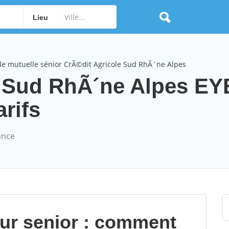
Lieu
le mutuelle sénior CrÃ©dit Agricole Sud RhÃ´ne Alpes
e Sud RhÃ´ne Alpes E
arifs
ance
our senior : comment