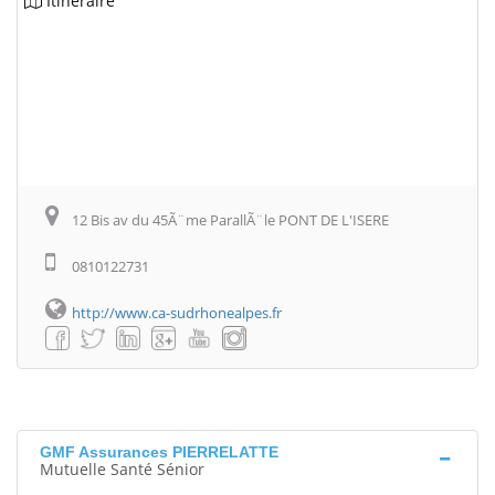
Itinéraire
12 Bis av du 45Ã¨me ParallÃ¨le PONT DE L'ISERE
0810122731
http://www.ca-sudrhonealpes.fr
GMF Assurances PIERRELATTE
Mutuelle Santé Sénior