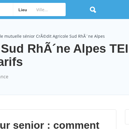
Lieu
le mutuelle sénior CrÃ©dit Agricole Sud RhÃ´ne Alpes
 Sud RhÃ´ne Alpes TEI
arifs
ance
our senior : comment