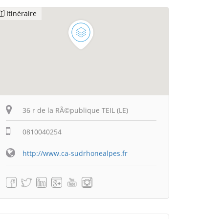
Itinéraire
36 r de la RÃ©publique TEIL (LE)
0810040254
http://www.ca-sudrhonealpes.fr