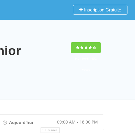
Inscription Gratuite
nior
9,2
(100%)
452
votes
09:00 AM - 18:00 PM
Aujourd'hui
Horaires