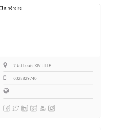
Itinéraire
7 bd Louis XIV LILLE
0328829740