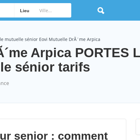
Lieu
le mutuelle sénior Eovi Mutuelle DrÃ´me Arpica
rÃ´me Arpica PORTES 
 sénior tarifs
ance
our senior : comment