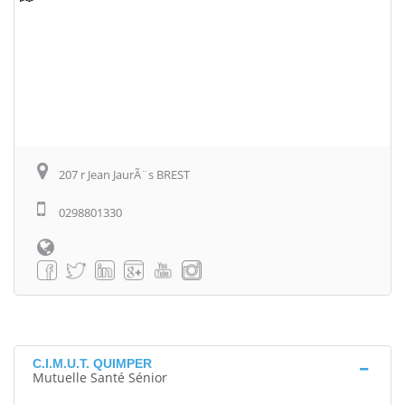
207 r Jean JaurÃ¨s BREST
0298801330
C.I.M.U.T. QUIMPER
Mutuelle Santé Sénior