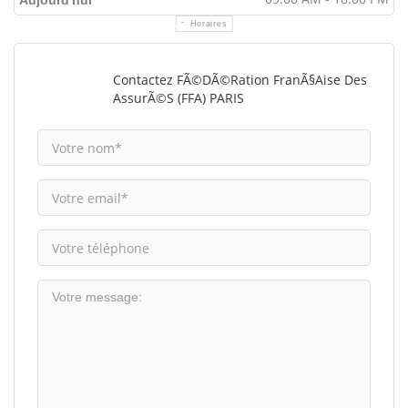
Aujourd'hui
Horaires
Contactez FÃ©dÃ©ration FranÃ§aise Des
AssurÃ©s (FFA) PARIS