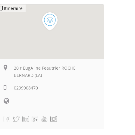
Itinéraire
20 r EugÃ¨ne Feautrier ROCHE
BERNARD (LA)
0299908470