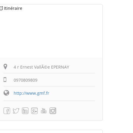
Itinéraire
4 r Ernest VallÃ©e EPERNAY
0970809809
http://www.gmf.fr