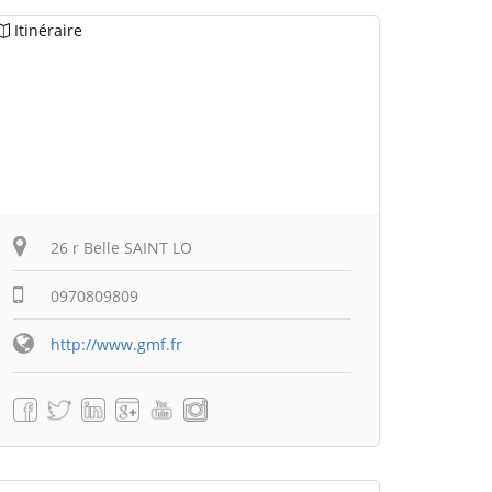
Itinéraire
26 r Belle SAINT LO
0970809809
http://www.gmf.fr