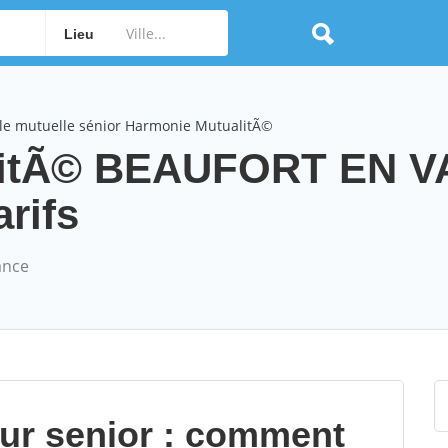
Lieu
le mutuelle sénior Harmonie MutualitÃ©
litÃ© BEAUFORT EN 
arifs
ance
our senior : comment