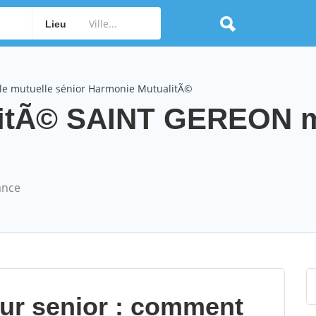
Lieu
le mutuelle sénior Harmonie MutualitÃ©
itÃ© SAINT GEREON m
ance
our senior : comment