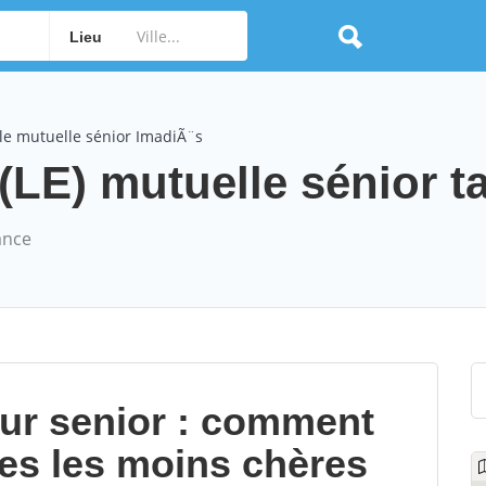
Lieu
le mutuelle sénior ImadiÃ¨s
LE) mutuelle sénior ta
ance
our senior : comment
les les moins chères