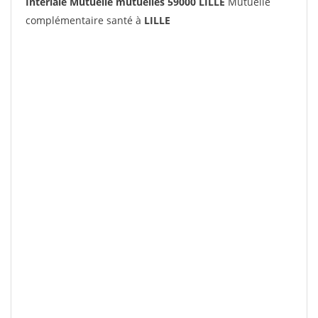
Interiale Mutuelle mutuelles 59000 LILLE
Mutuelle
complémentaire santé à
LILLE