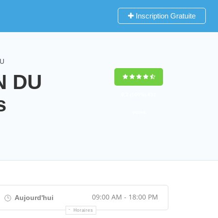
Inscription Gratuite
OU
N DU
9,2
(100%)
452
s
votes
09:00 AM - 18:00 PM
Aujourd'hui
Horaires