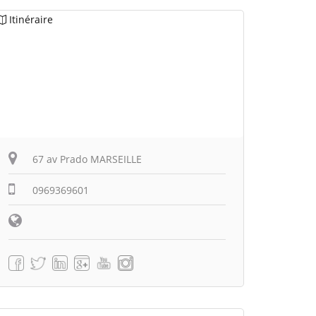
Itinéraire
67 av Prado MARSEILLE
0969369601