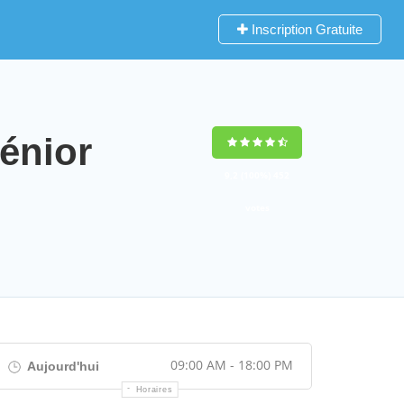
Inscription Gratuite
énior
9,2
(100%)
452
votes
09:00 AM - 18:00 PM
Aujourd'hui
Horaires