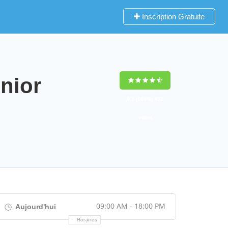
Inscription Gratuite
nior
9,2
(100%)
452
votes
09:00 AM - 18:00 PM
Aujourd'hui
Horaires