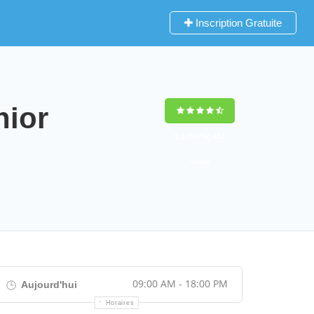
Inscription Gratuite
nior
9,2
(100%)
452
votes
09:00 AM - 18:00 PM
Aujourd'hui
Horaires