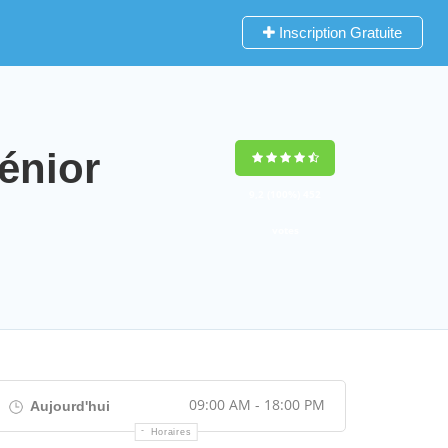
Inscription Gratuite
énior
9,2
(100%)
452
votes
09:00 AM - 18:00 PM
Aujourd'hui
Horaires