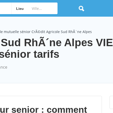
Lieu
le mutuelle sénior CrÃ©dit Agricole Sud RhÃ´ne Alpes
e Sud RhÃ´ne Alpes VI
énior tarifs
ance
our senior : comment