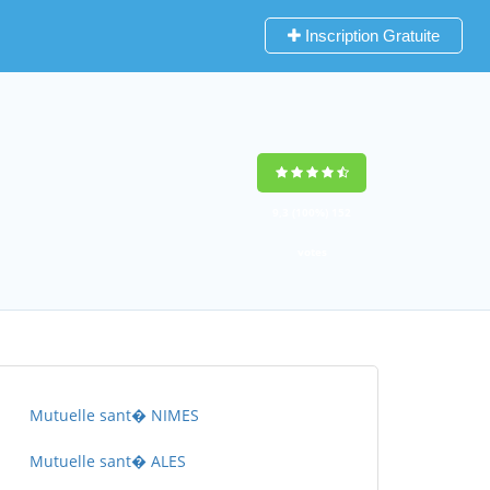
Inscription Gratuite
9,3
(100%)
152
votes
Mutuelle sant� NIMES
Mutuelle sant� ALES