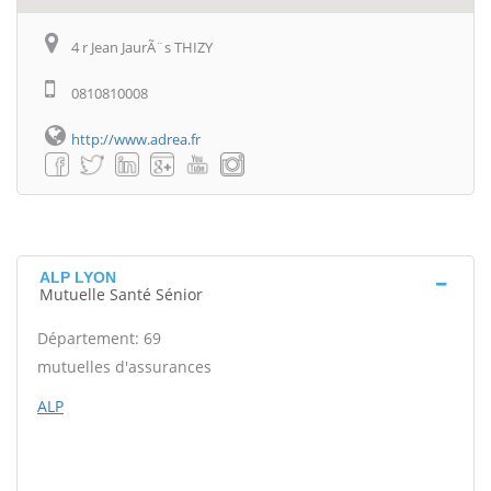
4 r Jean JaurÃ¨s THIZY
0810810008
http://www.adrea.fr
ALP LYON
Mutuelle Santé Sénior
Département: 69
mutuelles d'assurances
ALP