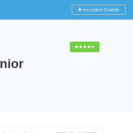
Inscription Gratuite
9,2
(100%)
452
nior
votes