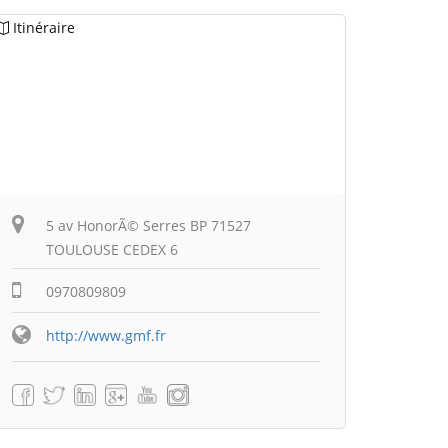
Itinéraire
5 av HonorÃ© Serres BP 71527
TOULOUSE CEDEX 6
0970809809
http://www.gmf.fr