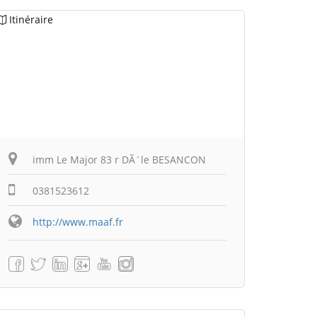
Itinéraire
imm Le Major 83 r DÃ´le BESANCON
0381523612
http://www.maaf.fr